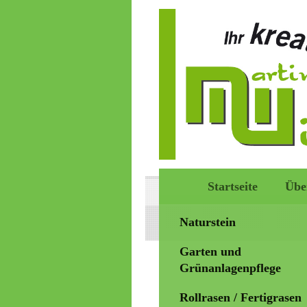
Startseite
Übe
Naturstein
Garten und
Grünanlagenpflege
Rollrasen / Fertigrasen